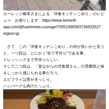
カーレッジ橋本さまによる「洋食キッチンこめり」のレビ
ュー お借りします
https://www.lemon8-
app.com/@hashimoto.courage/7595149059372663352?
region=jp
さて、この「洋食キッチンこめり」の何が良いかと言う
と、一つ目は、とにかく
“
全て手作り
”
である事。
ドレッシングまで手作りらしい。
そして二つ目は、「昔ながらの洋食屋さん」の雰囲気と味
をしっかり感じられる事だろう。
エビフライは実がぎっしり。
ハンバーグも肉汁たっぷり。