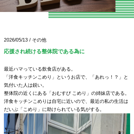
お知らせ
お問い合わせ
よくある質問
2026/05/13
その他
専門家向けセミナー
応援され続ける整体院である為に
O脚専門
最近ハマっている飲食店がある。
「洋食キッチンこめり」というお店で、「あれっ！？」と
専門家やトレーナーの声
気付いた人は鋭い。
エクササイズ紹介
整体院の近くにある「おむすび こめり」の姉妹店である。
洋食キッチンこめりは自宅に近いので、最近の私の生活は
当院の整体とは
だいぶ「こめり」に助けられている気がする。
パーソナルトレーニング