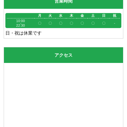
営業時間
月
火
水
木
金
土
日
祝
10:00
-
〇
〇
〇
〇
〇
〇
〇
-
22:30
日・祝は休業です
アクセス