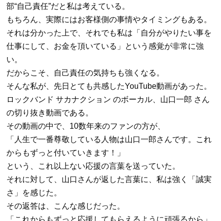
部
“
自己責任
”
だと私は考えている。
もちろん、実際にはお客様側の事情やタイミングもある。
それは分かった上で、それでも私は「自分がやりたい事を
仕事にして、お金を頂いている」という感覚が非常に強
い。
だからこそ、自己責任の気持ちも強くなる。
そんな私が、先日とても共感した
YouTube
動画があった。
ロックバンド サカナクション のボーカル、山口一郎 さん
の切り抜き動画である。
その動画の中で、
10
数年来のファンの方が、
「人生で一番尊敬している人物は山口一郎さんです。これ
からもずっと付いていきます！」
という、これ以上ない応援の言葉を送っていた。
それに対して、山口さんが返した言葉に、私は強く「誠実
さ」を感じた。
その返答は、こんな感じだった。
「これからもずっと応援してもらえるように頑張るから」