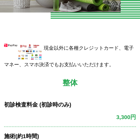
お知らせ
お問い合わせ
よくある質問
現金以外に各種クレジットカード、電子
専門家向けセミナー
マネー、スマホ決済でもお支払いいただけます。
O脚専門
整体
専門家やトレーナーの声
エクササイズ紹介
初診検査料金 (初診時のみ)
当院の整体とは
3,300円
パーソナルトレーニング
施術(約1時間)