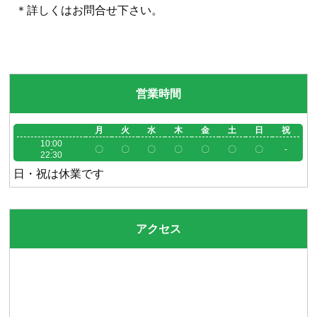
＊詳しくはお問合せ下さい。
営業時間
月
火
水
木
金
土
日
祝
10:00
-
〇
〇
〇
〇
〇
〇
〇
-
22:30
日・祝は休業です
アクセス