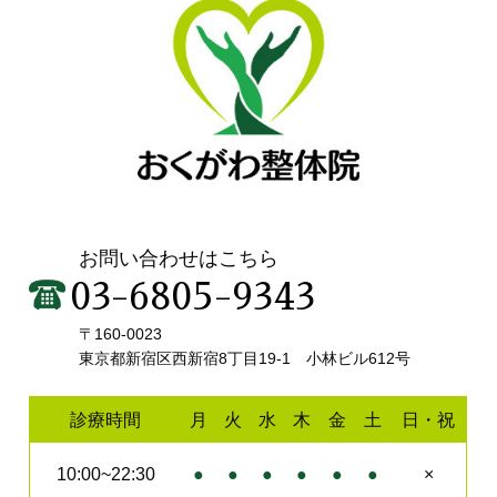
お問い合わせはこちら
03-6805-9343
〒160-0023
東京都新宿区西新宿8丁目19-1 小林ビル612号
診療時間
月
火
水
木
金
土
日・祝
10:00~22:30
●
●
●
●
●
●
×