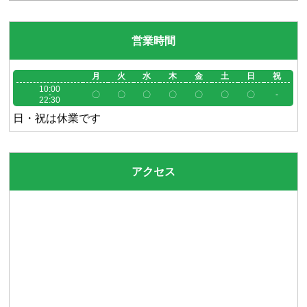
営業時間
月
火
水
木
金
土
日
祝
10:00
-
〇
〇
〇
〇
〇
〇
〇
-
22:30
日・祝は休業です
アクセス