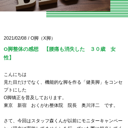
お知らせ
お問い合わせ
よくある質問
2021/02/08
O脚（X脚）
専門家向けセミナー
O脚整体の感想 【腰痛も消失した ３０歳 女
性】
O脚専門
専門家やトレーナーの声
こんにちは
見た目だけでなく、機能的な脚を作る「健美脚」をコンセ
エクササイズ紹介
プトにした
O脚矯正を普及しております。
当院の整体とは
東京 新宿 おくがわ整体院 院長 奥川洋二 です。
パーソナルトレーニング
さて、今回はスタッフ森くんが以前にモニターキャンペー