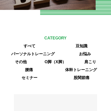
お知らせ
お問い合わせ
よくある質問
CATEGORY
専門家向けセミナー
すべて
豆知識
O脚専門
パーソナルトレーニング
お悩み
その他
O脚（X脚）
肩こり
専門家やトレーナーの声
腰痛
体幹トレーニング
エクササイズ紹介
セミナー
股関節痛
当院の整体とは
パーソナルトレーニング