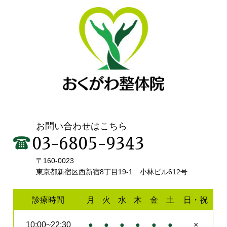
お問い合わせはこちら
03-6805-9343
〒160-0023
東京都新宿区西新宿8丁目19-1 小林ビル612号
診療時間
月
火
水
木
金
土
日・祝
10:00~22:30
●
●
●
●
●
●
×