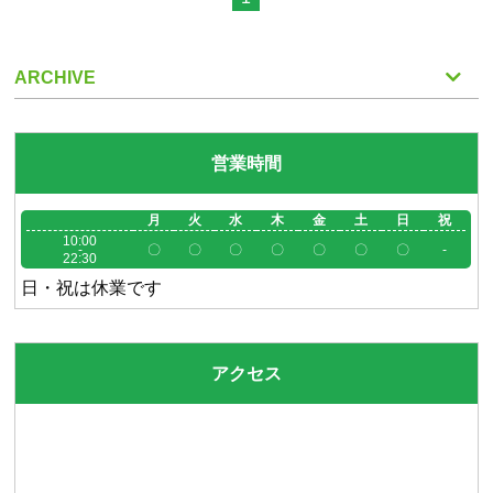
ARCHIVE
営業時間
月
火
水
木
金
土
日
祝
10:00
-
〇
〇
〇
〇
〇
〇
〇
-
22:30
日・祝は休業です
アクセス